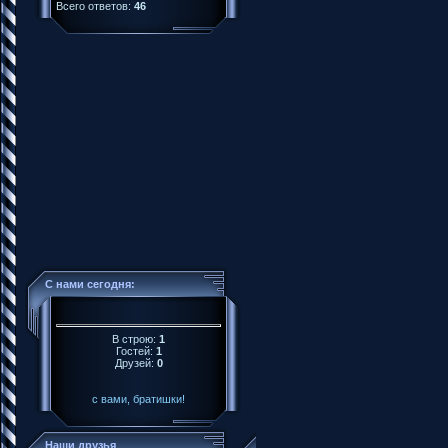
Всего ответов:
46
С нами сегодня:
В строю:
1
Гостей:
1
Друзей:
0
с вами, братишки!
Наши друзья