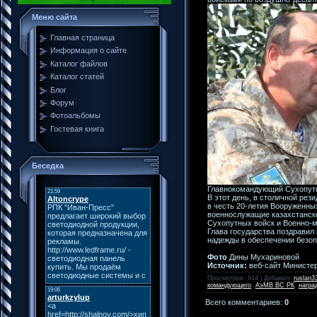
Меню сайта
Главная страница
Информация о сайте
Каталог файлов
Каталог статей
Блог
Форум
Фотоальбомы
Гостевая книга
Беседка
Главнокомандующий Сухопутн
В этот день, в столичной рез
в честь 20-летия Вооруженны
военнослужащие казахстанско
Сухопутных войск и Военно-м
Глава государства поздравил
надежды в обеспечении безоп
Фото
Дины Мухариновой
Источник:
веб-сайт Министер
Просмотров
: 914 |
Добавил
:
ruslan3
командующего
,
АэМВ ВС РК
,
награ
Всего комментариев
:
0