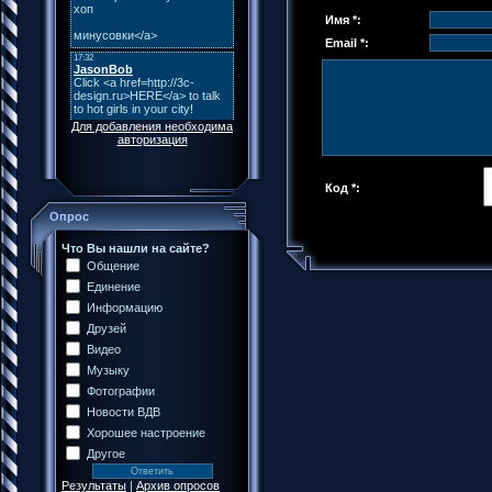
Имя *:
Email *:
Для добавления необходима
авторизация
Код *:
Опрос
Что Вы нашли на сайте?
Общение
Единение
Информацию
Друзей
Видео
Музыку
Фотографии
Новости ВДВ
Хорошее настроение
Другое
Результаты
|
Архив опросов