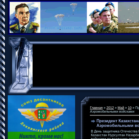
Главная
»
2012
»
Май
»
10
» Пр
Аэромобильными войсками
Президент Казахстан
Аэромобильными в
В День защитника Отечества
Казахстан Нурсултан Назарб
войсками по воздушно-десант