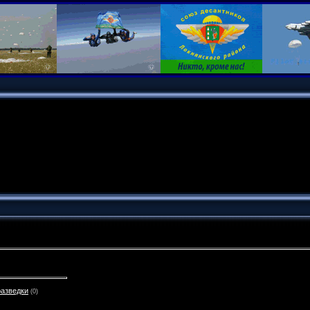
разведки
(0)