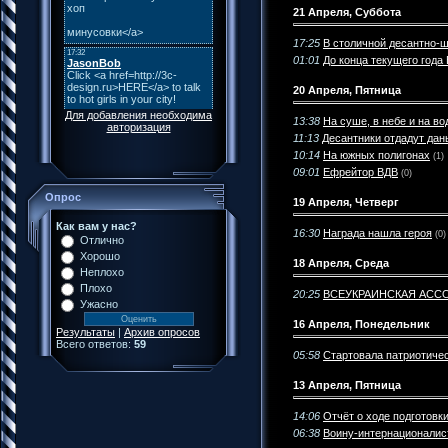
21 Апреля, Суббота
17:25
В столичной десантно-ш
01:01
До конца текущего года
20 Апреля, Пятница
Для добавления необходима
13:38
На суше, в небе и на во
авторизация
11:13
Десантники отдадут да
10:14
На южных полигонах
(1)
09:01
Ефрейтор ВДВ
(0)
Опрос
19 Апреля, Четверг
Как вам у нас?
16:30
Награда нашла героя
(0)
Отлично
Хорошо
18 Апреля, Среда
Неплохо
Плохо
20:25
ВСЕУКРАИНСКАЯ АСС
Ужасно
16 Апреля, Понедельник
Результаты
|
Архив опросов
Всего ответов:
59
05:58
Стартовала патриотичес
13 Апреля, Пятница
14:06
Отчёт о ходе подгото
06:38
Воину-интернационалис