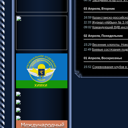
03 Апреля, Вторник
16:59
Казахстанско-российско
11:33
Журнал «Айбын» № 3 (49
09:02
Командующий ВДВ инспе
02 Апреля, Понедельник
15:29
Весенние хлопоты. Нов
11:49
Боевые состязания под
01 Апреля, Воскресенье
15:51
Соревнования клубов в 