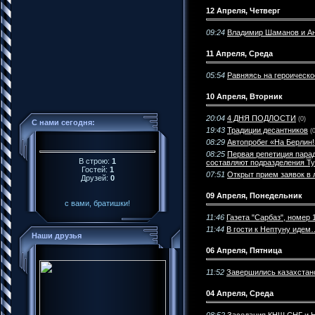
12 Апреля, Четверг
09:24
Владимир Шаманов и Ан
11 Апреля, Среда
05:54
Равняясь на героическ
10 Апреля, Вторник
20:04
4 ДНЯ ПОДЛОСТИ
(0)
С нами сегодня:
19:43
Традиции десантников
(
08:29
Автопробег «На Берлин!»
08:25
Первая репетиция парад
В строю:
1
составляют подразделения Ту
Гостей:
1
07:51
Открыт прием заявок в 
Друзей:
0
09 Апреля, Понедельник
с вами, братишки!
11:46
Газета "Сарбаз", номер 1
11:44
В гости к Нептуну идем
Наши друзья
06 Апреля, Пятница
11:52
Завершились казахстан
04 Апреля, Среда
08:52
Заседания КНШ СНГ и Н