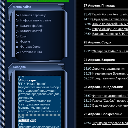
27 Апреля, Пятница
Меню сайта
23:42
Герой России Анатолий 
Главная страница
14:19
Один день в кругу воен
Информация о сайте
08:01
Анонс по ближайшим ме
Каталог файлов
07:57
Вчера Аскар Сагнаев у
Каталог статей
07:54
Балхаш. Новости ВПК "
Блог
Форум
25 Апреля, Среда
Фотоальбомы
19:23
26 апреля 1944 г.106-я
Гостевая книга
24 Апреля, Вторник
Беседка
16:02
Дорогие соратники!
(0)
13:29
Начальникам Военных о
09:13
Представители Аэромоб
23 Апреля, Понедельник
21:52
Фотоотчет автопробега 
18:19
Газета "Сарбаз", номер 
12:13
В духе здорового сопер
22 Апреля, Воскресенье
13:51
Турнир по стрельбе в К