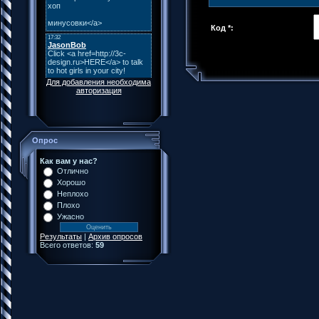
Код *:
Для добавления необходима
авторизация
Опрос
Как вам у нас?
Отлично
Хорошо
Неплохо
Плохо
Ужасно
Результаты
|
Архив опросов
Всего ответов:
59