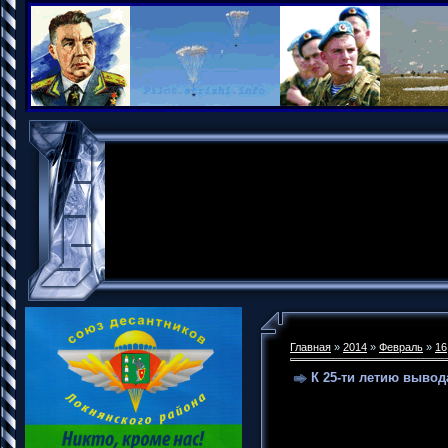
Главная
»
2014
»
Февраль
»
16
К 25-ти летию выво