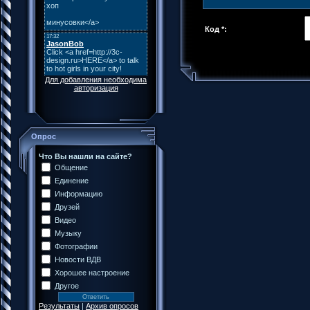
Код *:
Для добавления необходима
авторизация
Опрос
Что Вы нашли на сайте?
Общение
Единение
Информацию
Друзей
Видео
Музыку
Фотографии
Новости ВДВ
Хорошее настроение
Другое
Результаты
|
Архив опросов