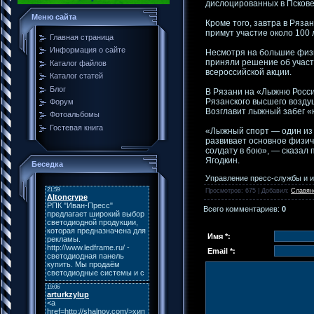
дислоцированных в Пскове,
Меню сайта
Кроме того, завтра в Ряза
примут участие около 100
Главная страница
Информация о сайте
Несмотря на большие физи
приняли решение об участи
Каталог файлов
всероссийской акции.
Каталог статей
Блог
В Рязани на «Лыжню России
Рязанского высшего возду
Форум
Возглавит лыжный забег «
Фотоальбомы
Гостевая книга
«Лыжный спорт — один из
развивает основное физич
солдату в бою», — сказал
Ягодкин.
Беседка
Управление пресс-службы и 
Просмотров
: 675 |
Добавил
:
Славян
Всего комментариев
:
0
Имя *:
Email *: