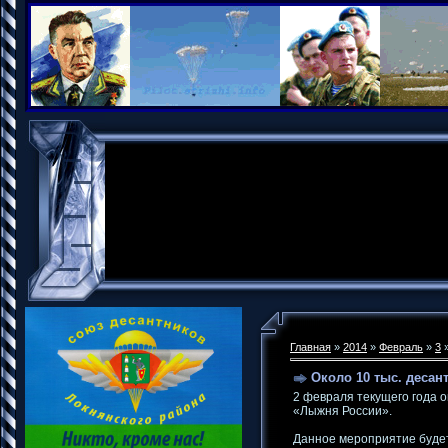
Главная
»
2014
»
Февраль
»
3
»
Около 10 тыс. десан
2 февраля текущего года о
«Лыжня России».
Данное мероприятие будет