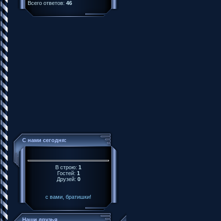
Всего ответов:
46
С нами сегодня:
В строю:
1
Гостей:
1
Друзей:
0
с вами, братишки!
Наши друзья