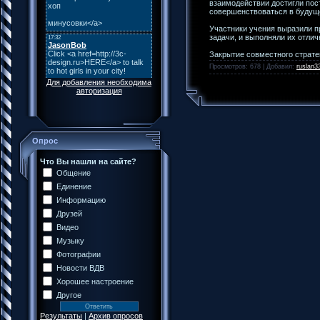
взаимодействии достигли пос
совершенствоваться в будущ
Участники учения выразили п
задачи, и выполняли их отлич
Закрытие совместного страте
Просмотров: 678 | Добавил:
ruslan3
Для добавления необходима
авторизация
Опрос
Что Вы нашли на сайте?
Общение
Единение
Информацию
Друзей
Видео
Музыку
Фотографии
Новости ВДВ
Хорошее настроение
Другое
Результаты
|
Архив опросов