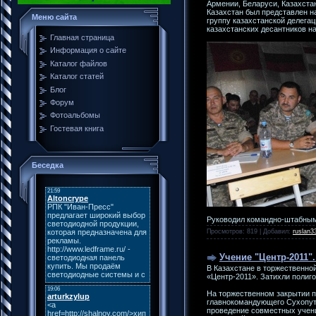
Армении, Беларуси, Казахста
Казахстан был представлен н
Меню сайта
группу казахстанской делега
казахстанских десантников н
Главная страница
Информация о сайте
Каталог файлов
Каталог статей
Блог
Форум
Фотоальбомы
Гостевая книга
Беседка
Руководил командно-штабны
Просмотров: 819 | Добавил:
ruslan3
Учение "Центр-2011"
В Казахстане в торжественно
«Центр-2011». Затихли полиго
На торжественном закрытии п
главнокомандующего Сухопут
проведение совместных учени