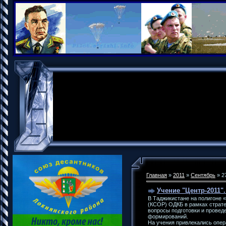
Главная
»
2011
»
Сентябрь
»
2
Учение "Центр-2011"
В Таджикистане на полигоне 
(КСОР) ОДКБ в рамках страт
вопросы подготовки и прове
формирований.
На учения привлекались опер