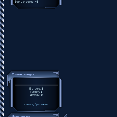
Всего ответов:
46
С нами сегодня:
В строю:
1
Гостей:
1
Друзей:
0
с вами, братишки!
Наши друзья