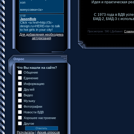
Идея и практическая р
С 1973 года в ВДВ ус
БМД-2, БМД-3 с использ
Просмотров: 590 | Добавил:
Славян
Для добавления необходима
авторизация
Опрос
Что Вы нашли на сайте?
Общение
Единение
Информацию
Друзей
Видео
Музыку
Фотографии
Новости ВДВ
Хорошее настроение
Другое
Результаты
|
Архив опросов