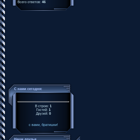
Всего ответов:
46
С нами сегодня:
В строю:
1
Гостей:
1
Друзей:
0
с вами, братишки!
Наши друзья