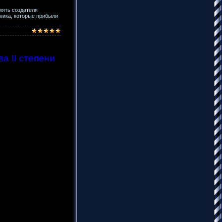
мять создателя
ника, которые прибыли
а II степени