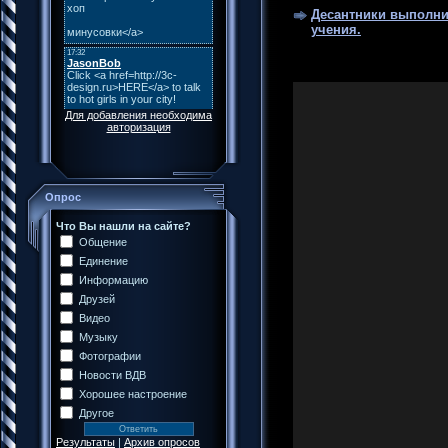
Десантники выполни
учения.
Для добавления необходима
авторизация
Опрос
Что Вы нашли на сайте?
Общение
Единение
Информацию
Друзей
Видео
Музыку
Фотографии
Новости ВДВ
Хорошее настроение
Другое
Результаты
|
Архив опросов