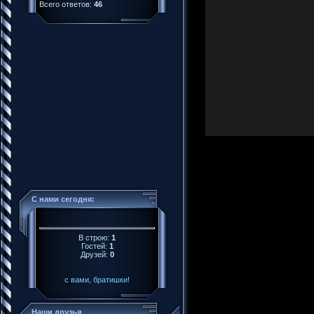
Всего ответов:
46
С нами сегодня:
В строю:
1
Гостей:
1
Друзей:
0
с вами, братишки!
Наши друзья