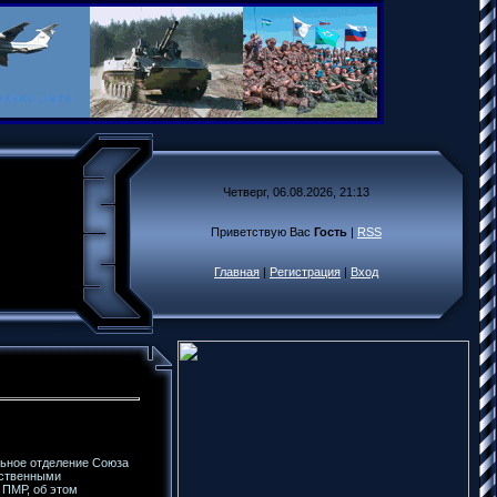
Четверг, 06.08.2026, 21:13
Приветствую Вас
Гость
|
RSS
Главная
|
Регистрация
|
Вход
льное отделение Союза
ественными
 ПМР, об этом