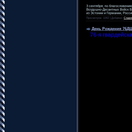
3 сентября, по благословени
Воздушно-Десантных Войск Ва
из Эстонии и Германии, Росс
Просмотров: 1062 | Добавил:
Славя
День Рождения 76Д
76-я гвардейск