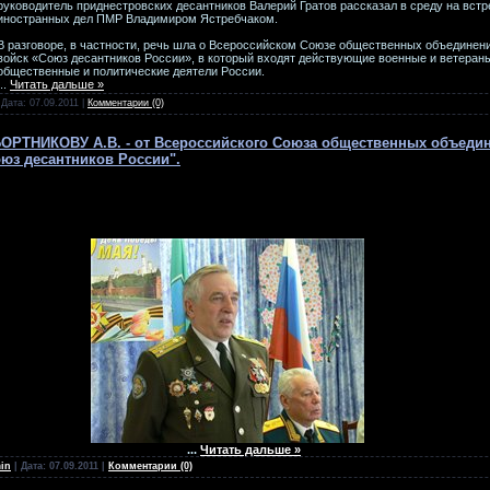
руководитель приднестровских десантников Валерий Гратов рассказал в среду на вст
иностранных дел ПМР Владимиром Ястребчаком.
В разговоре, в частности, речь шла о Всероссийском Союзе общественных объединен
войск «Союз десантников России», в который входят действующие военные и ветераны
общественные и политические деятели России.
...
Читать дальше »
 Дата:
07.09.2011
|
Комментарии (0)
ОРТНИКОВУ А.В. - от Всероссийского Союза общественных объеди
юз десантников России".
ьмо
кий Союз общественных объединений ветеранов деса
"Союз десантников России".
...
Читать дальше »
in
| Дата:
07.09.2011
|
Комментарии (0)