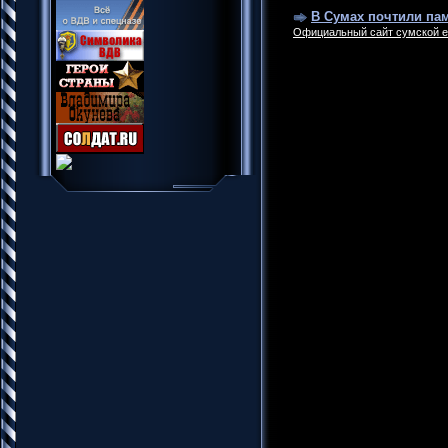
В Сумах почтили па
Официальный сайт сумской е