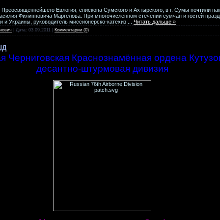
ю Преосвященнейшего Евлогия, епископа Сумского и Ахтырского, в г. Сумы почтили па
силия Филипповича Маргелова. При многочисленном стечении сумчан и гостей празд
ии и Украины, руководитель миссионерско-катехиз
...
Читать дальше »
нович
| Дата:
03.09.2011
|
Комментарии (0)
ШД
ая Черниговская Краснознамённая ордена Кутузов
десантно-штурмовая дивизия