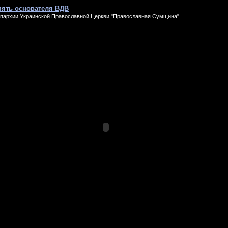
мять основателя ВДВ
пархии Украинской Православной Церкви "Православная Сумщина"