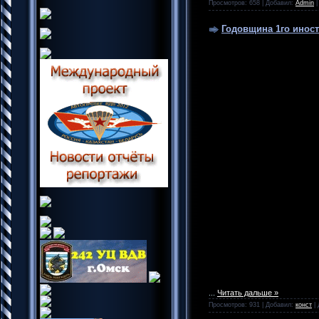
Просмотров: 658 | Добавил:
Admin
|
Годовщина 1го инос
...
Читать дальше »
Просмотров: 931 | Добавил:
конст
| 