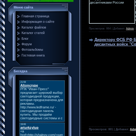
Меню сайта
Главная страница
Информация о сайте
Каталог файлов
Просмотров: 864 | Добавил:
Admin
|
Каталог статей
Блог
Директору ФСБ РФ Б
десантных войск "Со
Форум
Открытое пис
Фотоальбомы
Гостевая книга
Всероссийс
Беседка
Просмотров: 801 | Добавил:
Adm