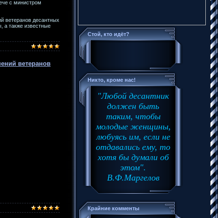
рече с министром
ий ветеранов десантных
, а также известные
Стой, кто идёт?
нений ветеранов
Никто, кроме нас!
нтных войск
"Любой десантник
должен быть
таким, чтобы
молодые женщины,
любуясь им, если не
отдавались ему, то
хотя бы думали об
этом".
В.Ф.Маргелов
Крайние комменты