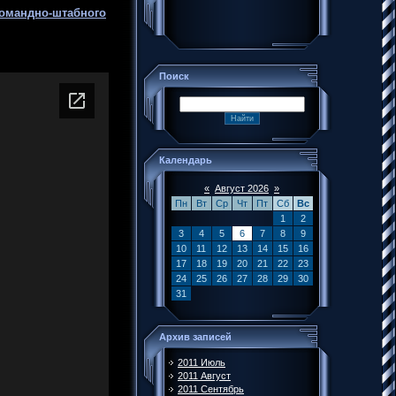
командно-штабного
Поиск
Календарь
«
Август 2026
»
Пн
Вт
Ср
Чт
Пт
Сб
Вс
1
2
3
4
5
6
7
8
9
10
11
12
13
14
15
16
17
18
19
20
21
22
23
24
25
26
27
28
29
30
31
Архив записей
2011 Июль
2011 Август
2011 Сентябрь