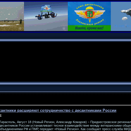
сантники расширяют сотрудничество с десантниками России
е
Тирасполь, Август 18 (Новый Регион, Александр Комаров) – Приднестровское региона
десантников России устанавливает тесное взаимодействие между ветеранскими общ
объединениями РФ и ПМР, передает «Новый Регион». Как сообщает пресс-служба МИД