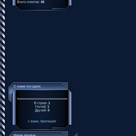
Всего ответов:
46
С нами сегодня:
В строю:
1
Гостей:
1
Друзей:
0
с вами, братишки!
Наши друзья