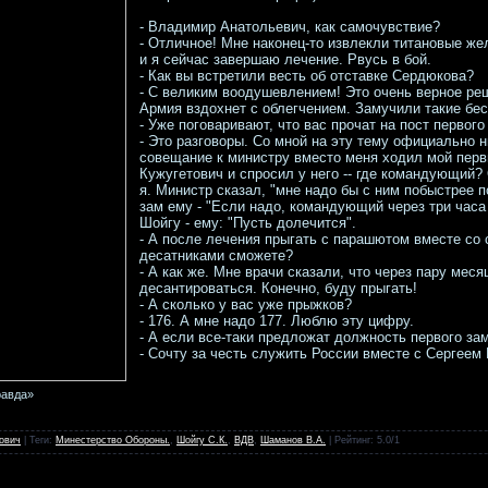
- Владимир Анатольевич, как самочувствие?
- Отличное! Мне наконец-то извлекли титановые жел
и я сейчас завершаю лечение. Рвусь в бой.
- Как вы встретили весть об отставке Сердюкова?
- С великим воодушевлением! Это очень верное ре
Армия вздохнет с облегчением. Замучили такие бе
- Уже поговаривают, что вас прочат на пост первог
- Это разговоры. Со мной на эту тему официально н
совещание к министру вместо меня ходил мой перв
Кужугетович и спросил у него -- где командующий?
я. Министр сказал, "мне надо бы с ним побыстрее 
зам ему - "Если надо, командующий через три часа 
Шойгу - ему: "Пусть долечится".
- А после лечения прыгать с парашютом вместе со
десатниками сможете?
- А как же. Мне врачи сказали, что через пару мес
десантироваться. Конечно, буду прыгать!
- А сколько у вас уже прыжков?
- 176. А мне надо 177. Люблю эту цифру.
- А если все-таки предложат должность первого за
- Сочту за честь служить России вместе с Сергеем
равда»
ович
|
Теги
:
Минестерство Обороны.
,
Шойгу С.К.
,
ВДВ
,
Шаманов В.А.
|
Рейтинг
:
5.0
/
1