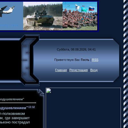
Суббота, 08.08.2026, 04:41
Приветствую Вас
Гость
|
RSS
Главная
|
Регистрация
|
Вход
воодушевлением"
оодушевлением"
13:32
л-полковником
и, где завершает
ерьезно пострадал