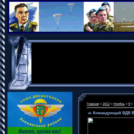
Главная
»
2012
»
Ноябрь
»
9
» 
Командующий ВДВ В.