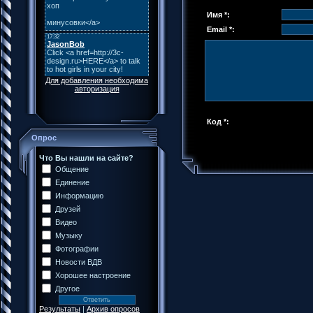
Имя *:
Email *:
Для добавления необходима
авторизация
Код *:
Опрос
Что Вы нашли на сайте?
Общение
Единение
Информацию
Друзей
Видео
Музыку
Фотографии
Новости ВДВ
Хорошее настроение
Другое
Результаты
|
Архив опросов