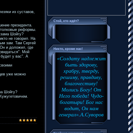
езяки из суставов,
Стой, кто идёт?
шение президента.
столковые реформы.
о зама Шойгу?
икто не говорил. На
ым зам. Там Сергей
 Он и доложил, где
Никто, кроме нас!
повидаться". Мой
будет у вас". А
«Солдату надлежит
быть здорову,
 своими
храбру, тверду,
яцев уже можно
решиму, правдиву,
благочестиву!
Молись Богу! От
ма Шойгу?
Него победа! Чудо-
 Кужугетовичем.
богатыри! Бог нас
водит, Он нам
генерал».А.Суворов