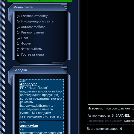
Меню сайта
Главная страница
Информация о сайте
Каталог файлов
Каталог статей
Блог
Форум
Фотоальбомы
Гостевая книга
Беседка
Источник: «Комсомольская п
Автор новости: В. БАРАНЕЦ
Просмотров
: 604 |
Добавил
:
Славян
Всего комментариев
:
0