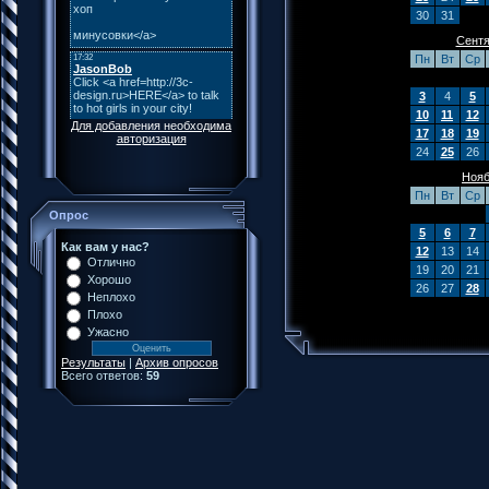
30
31
Сентя
Пн
Вт
Ср
3
4
5
10
11
12
Для добавления необходима
17
18
19
авторизация
24
25
26
Нояб
Пн
Вт
Ср
Опрос
5
6
7
Как вам у нас?
12
13
14
Отлично
19
20
21
Хорошо
26
27
28
Неплохо
Плохо
Ужасно
Результаты
|
Архив опросов
Всего ответов:
59