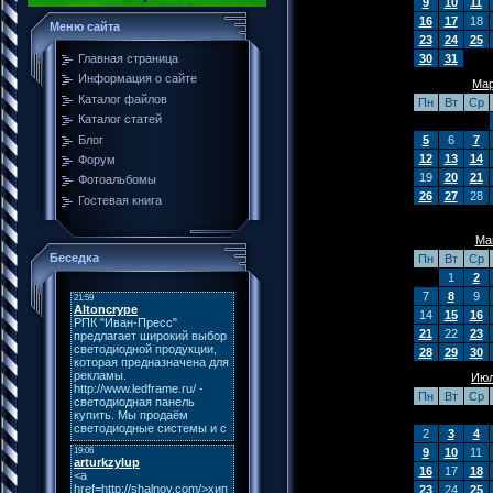
9
10
11
16
17
18
Меню сайта
23
24
25
30
31
Главная страница
Информация о сайте
Мар
Каталог файлов
Пн
Вт
Ср
Каталог статей
Блог
5
6
7
12
13
14
Форум
19
20
21
Фотоальбомы
26
27
28
Гостевая книга
Ма
Беседка
Пн
Вт
Ср
1
2
7
8
9
14
15
16
21
22
23
28
29
30
Июл
Пн
Вт
Ср
2
3
4
9
10
11
16
17
18
23
24
25