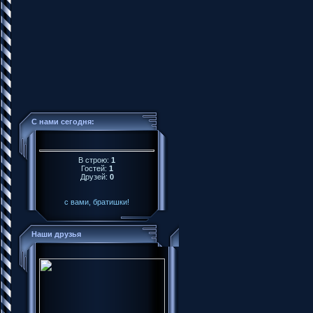
С нами сегодня:
В строю:
1
Гостей:
1
Друзей:
0
с вами, братишки!
Наши друзья