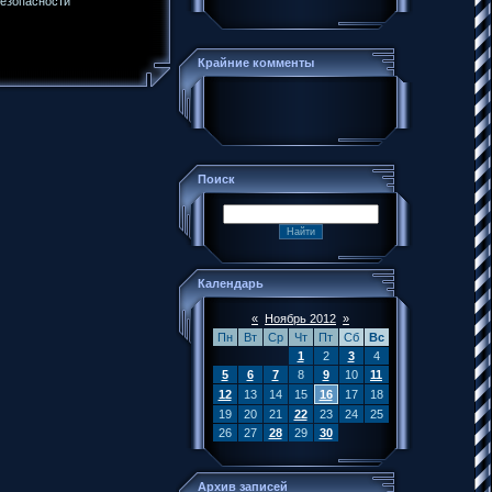
Крайние комменты
Поиск
Календарь
«
Ноябрь 2012
»
Пн
Вт
Ср
Чт
Пт
Сб
Вс
1
2
3
4
5
6
7
8
9
10
11
12
13
14
15
16
17
18
19
20
21
22
23
24
25
26
27
28
29
30
Архив записей