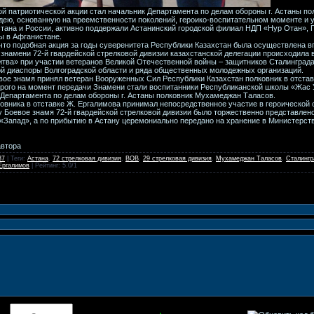
 патриотической акции стал начальник Департамента по делам обороны г. Астаны п
дею, основанную на преемственности поколений, героико-воспитательном моменте и 
тана и России, активно поддержали Астанинский городской филиал НДП «Нур Отан», 
ы в Афганистане.
что подобная акция за годы суверенитета Республики Казахстан была осуществлена в
знамени 72-й гвардейской стрелковой дивизии казахстанской делегации происходила в
тва» при участии ветеранов Великой Отечественной войны – защитников Сталинграда,
ой диаспоры Волгоградской области и ряда общественных молодежных организаций.
евое знамя принял ветеран Вооруженных Сил Республики Казахстан полковник в отст
рого на момент передачи Знамени стали воспитанники Республиканской школы «Жас У
Департамента по делам обороны г. Астаны полковник Мухамеджан Таласов.
ковника в отставке Ж. Ергалимова принимал непосредственное участие в героической 
у Боевое знамя 72-й гвардейской стрелковой дивизии было торжественно представлен
«Запад», а по прибытию в Астану церемониально передано на хранение в Министерст
автора
37
|
Теги
:
Астана
,
72 стрелковая дивизия
,
ВОВ
,
29 стрелковая дивизия
,
Мухамеджан Таласов
,
Сталингр
Ергалимов
|
Рейтинг
:
5.0
/
1