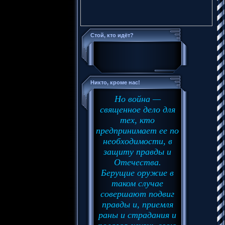
Стой, кто идёт?
Никто, кроме нас!
Но война —
священное дело для
тех, кто
предпринимает ее по
необходимости, в
защиту правды и
Отечества.
Берущие оружие в
таком случае
совершают подвиг
правды и, приемля
раны и страдания и