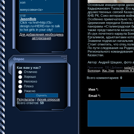
Основным инициатором данной
Кадыржанович Таласов. Его и
дружественных связей Казахс
КНБ РК, Союз ветеранов войн
Особенно примечательно то, 
Церемония передачи Боевого 
панорамы «Сталинградская би
также представители казахск
Из рук почетного караула Бо
Для добавления необходима
Ергалимов, адъютантами кото
авторизация
Знамени подписал начальник 
Стоит отметить, что отец пол
По пути следования на Родин
Регионального командования 
Казахстан.
Опрос
Автор: Андрей Шацких, фото 
Как вам у нас?
Просмотров
: 720 |
Добавил
:
ruslan3
Волгоград
,
Жас Улан
,
полковник Ж.
Отлично
Хорошо
Всего комментариев
:
0
Неплохо
Плохо
Имя *:
Ужасно
Email *:
Результаты
|
Архив опросов
Всего ответов:
59