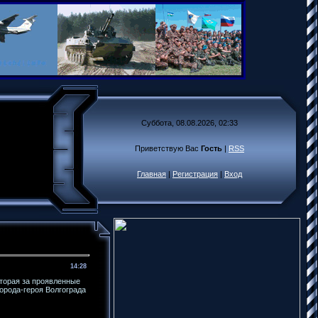
Суббота, 08.08.2026, 02:33
Приветствую Вас
Гость
|
RSS
Главная
|
Регистрация
|
Вход
14:28
оторая за проявленные
орода-героя Волгограда