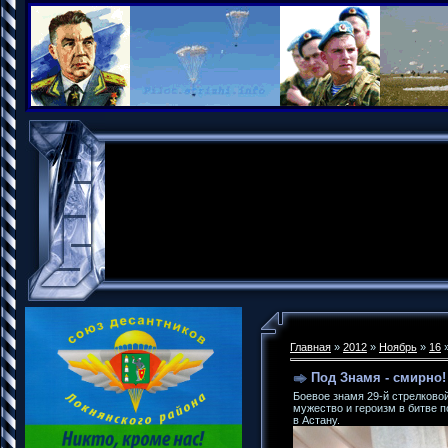
Главная
»
2012
»
Ноябрь
»
16
»
Под Знамя - смирно!
Боевое знамя 29-й стрелково
мужество и героизм в битве 
в Астану.