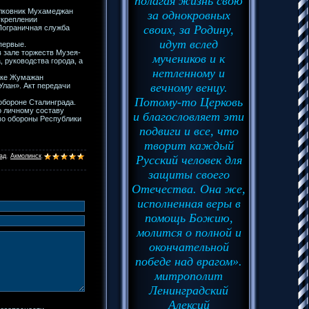
полагая жизнь свою
олковник Мухамеджан
за однокровных
укреплении
своих, за Родину,
Пограничная служба
идут вслед
первые.
 зале торжеств Музея-
мучеников и к
 руководства города, а
нетленному и
авке Жумажан
вечному венцу.
лан». Акт передачи
Потому-то Церковь
обороне Сталинграда.
о личному составу
и благословляет эти
во обороны Республики
подвиги и все, что
творит каждый
ад
,
Акмолинск
,
Русский человек для
защиты своего
Отечества. Она же,
исполненная веры в
помощь Божию,
молится о полной и
окончательной
победе над врагом».
митрополит
Ленинградский
Алексий