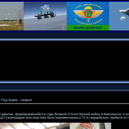
 Под Знамя - смирно!
й дивизии, формировавшейся в годы Великой Отечественной войны в Акмолинске, и к
под Сталинградом впоследствии была переименована в 72-ю гвардейскую, прибыло из г