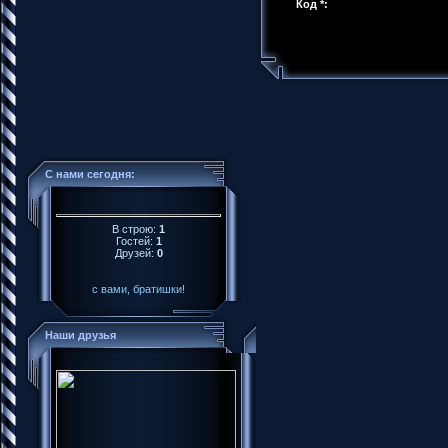
Код *:
С нами сегодня:
В строю:
1
Гостей:
1
Друзей:
0
с вами, братишки!
Наши друзья