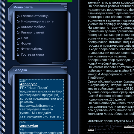
заместители, а также команд
На показном ротном тактичес
Меню сайта
незаконного вооруженного фо
взаимодействия с артиллерией
Главная страница
всестороннего обеспечения, 
возможные варианты подготов
Информация о сайте
учения по порядку наращиван
Каталог файлов
На занятии по теме «Соверше
правильно должно организовы
Каталог статей
походных застав при различн
Блог
условий максимально прибли
боеприпасов, питания, воды 
Форум
городка и практические дейст
Фотоальбомы
В ходе сбора совершенствова
планировании применения под
Гостевая книга
вычислительной техники.
Завершился сбор руководящег
новый учебный период.
По итогам боевого состязан
Беседка
войсками – генерал-майор В.
майор А.Алдабергенов) и тре
Т.Койбаков).
Среди общевойсковых бригад 
К.Абубакиров), второе место 
место войсковая часть 10810 
Лучшие соединения среди арт
частей боевого обеспечения 
подполковник Д.Заданов).
По окончании сдачи всех тео
самодеятельности региональ
самодеятельности показали с
коллектив Аэромобильных вой
Источник: пресс-служба МО 
Просмотров
: 623 |
Добавил
:
ruslan3
итоги
|
Рейтинг
:
5.0
/
1