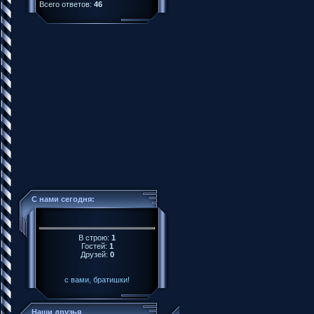
Всего ответов:
46
С нами сегодня:
В строю:
1
Гостей:
1
Друзей:
0
с вами, братишки!
Наши друзья