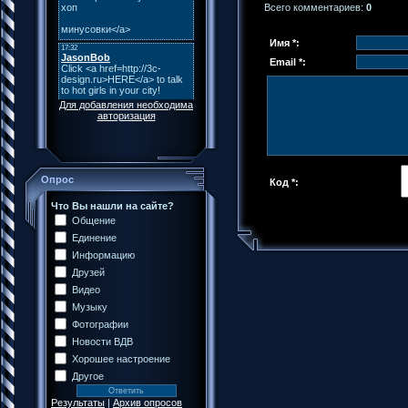
Всего комментариев
:
0
Имя *:
Email *:
Для добавления необходима
авторизация
Опрос
Код *:
Что Вы нашли на сайте?
Общение
Единение
Информацию
Друзей
Видео
Музыку
Фотографии
Новости ВДВ
Хорошее настроение
Другое
Результаты
|
Архив опросов