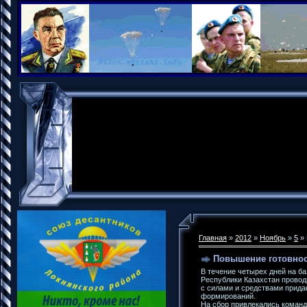
Главная
»
2012
»
Ноябрь
»
5
» 
Повышение готовнос
В течение четырех дней на б
Республики Казахстан прово
с силами и средствами прида
формирований.
На сбор привлекались коман