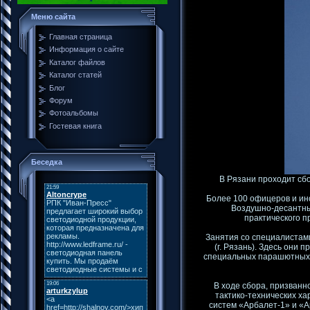
Меню сайта
Главная страница
Информация о сайте
Каталог файлов
Каталог статей
Блог
Форум
Фотоальбомы
Гостевая книга
Беседка
В Рязани проходит сб
Более 100 офицеров и инс
Воздушно-десантны
практического 
Занятия со специалистам
(г. Рязань). Здесь они
специальных парашютных с
В ходе сбора, призван
тактико-технических х
систем «Арбалет-1» и «А