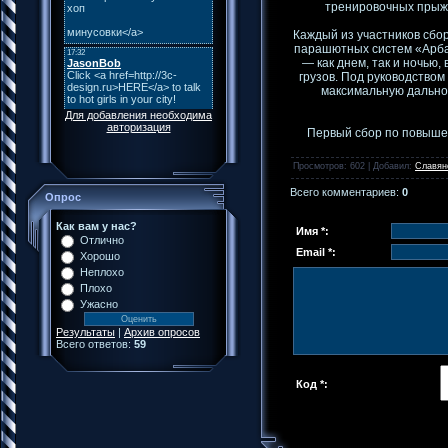
тренировочных прыжк
Каждый из участников сбо
парашютных систем «Арба
— как днем, так и ночью
грузов. Под руководство
максимальную дальнос
Для добавления необходима
авторизация
Первый сбор по повыше
Просмотров
: 602 |
Добавил
:
Славян
Всего комментариев
:
0
Опрос
Как вам у нас?
Имя *:
Отлично
Email *:
Хорошо
Неплохо
Плохо
Ужасно
Результаты
|
Архив опросов
Всего ответов:
59
Код *: