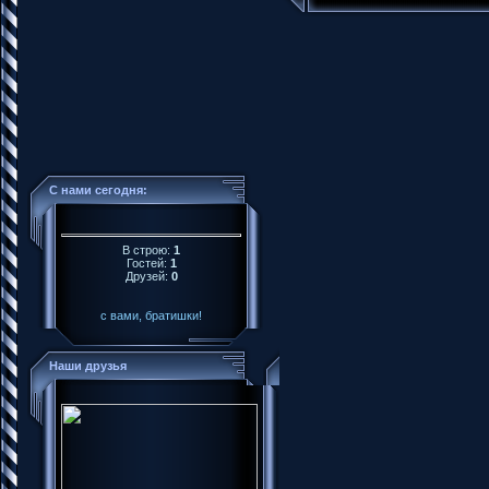
С нами сегодня:
В строю:
1
Гостей:
1
Друзей:
0
с вами, братишки!
Наши друзья