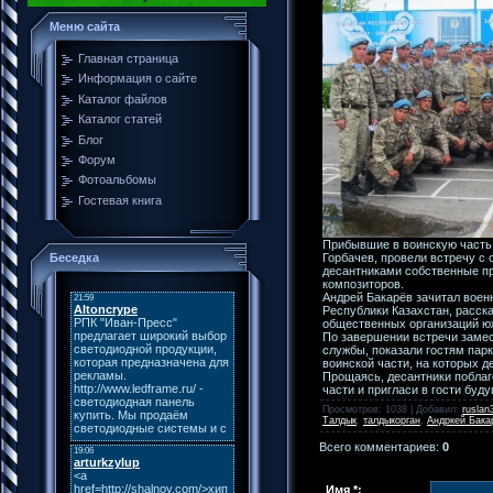
Меню сайта
Главная страница
Информация о сайте
Каталог файлов
Каталог статей
Блог
Форум
Фотоальбомы
Гостевая книга
Прибывшие в воинскую часть 
Горбачев, провели встречу с
Беседка
десантниками собственные пр
композиторов.
Андрей Бакарёв зачитал воен
Республики Казахстан, расска
общественных организаций ю
По завершении встречи замес
службы, показали гостям парк
воинской части, на которых 
Прощаясь, десантники поблаг
части и пригласи в гости буд
Просмотров
: 1038 |
Добавил
:
ruslan
Талдык
,
талдыкорган
,
Андркей Бака
Всего комментариев
:
0
Имя *: