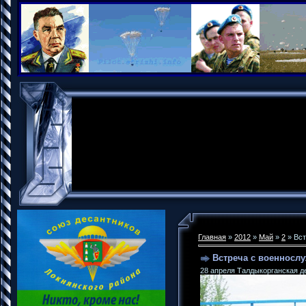
Главная
»
2012
»
Май
»
2
» Вст
Встреча с военносл
28 апреля Талдыкорганская д