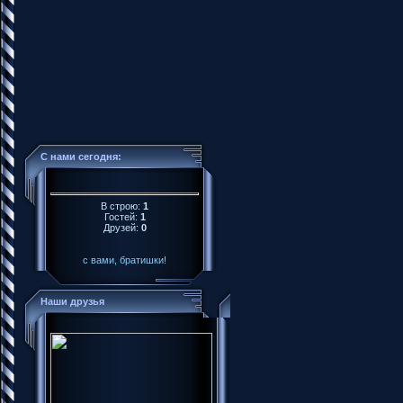
С нами сегодня:
В строю:
1
Гостей:
1
Друзей:
0
с вами, братишки!
Наши друзья