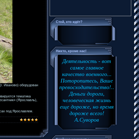
Стой, кто идёт?
Никто, кроме нас!
Деятельность - вот
самое главное
качество военного...
Поторопитесь, Ваше
г. Иваново) оборудован
превосходительство!..
Деньги дороги,
ивируется тематика
человеческая жизнь
есантник» (Ярославль),
еще дороже, но время
есах под Ярославлем.
дороже всего!
А.Суворов