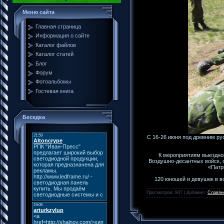
Меню сайта
Главная страница
Информация о сайте
Каталог файлов
Каталог статей
Блог
Форум
Фотоальбомы
Гостевая книга
Беседка
С 16-26 июня под древним ру
К мероприятиям выездног
Воздушно-десантных войск, с
«Патр
120 юношей и девушек в во
Просмотров: 947 | Добавил:
Славян