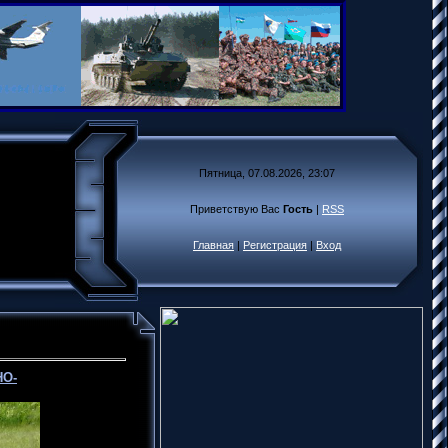
Пятница, 07.08.2026, 23:07
Приветствую Вас
Гость
|
RSS
Главная
|
Регистрация
|
Вход
НО-