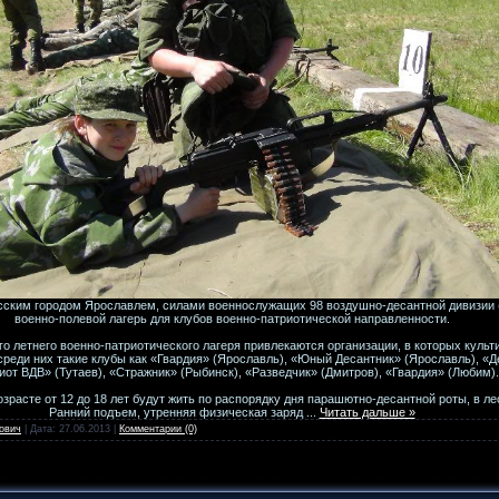
сским городом Ярославлем, силами военнослужащих 98 воздушно-десантной дивизии (
военно-полевой лагерь для клубов военно-патриотической направленности.
о летнего военно-патриотического лагеря привлекаются организации, в которых культ
реди них такие клубы как «Гвардия» (Ярославль), «Юный Десантник» (Ярославль), «Д
иот ВДВ» (Тутаев), «Стражник» (Рыбинск), «Разведчик» (Дмитров), «Гвардия» (Любим).
зрасте от 12 до 18 лет будут жить по распорядку дня парашютно-десантной роты, в л
Ранний подъем, утренняя физическая заряд
...
Читать дальше »
ович
| Дата:
27.06.2013
|
Комментарии (0)