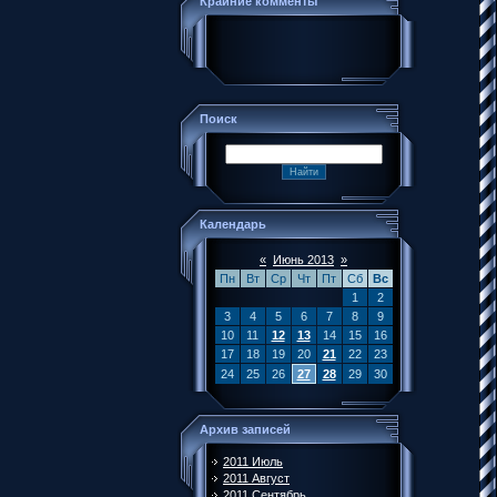
Крайние комменты
Поиск
Календарь
«
Июнь 2013
»
Пн
Вт
Ср
Чт
Пт
Сб
Вс
1
2
3
4
5
6
7
8
9
10
11
12
13
14
15
16
17
18
19
20
21
22
23
24
25
26
27
28
29
30
Архив записей
2011 Июль
2011 Август
2011 Сентябрь