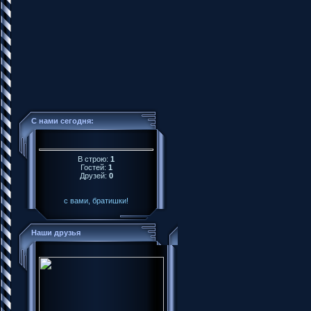
С нами сегодня:
В строю:
1
Гостей:
1
Друзей:
0
с вами, братишки!
Наши друзья