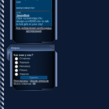
Для добавления необходима
авторизация
Опрос
Как вам у нас?
Отлично
Хорошо
Неплохо
Плохо
Ужасно
Результаты
|
Архив опросов
Всего ответов:
59