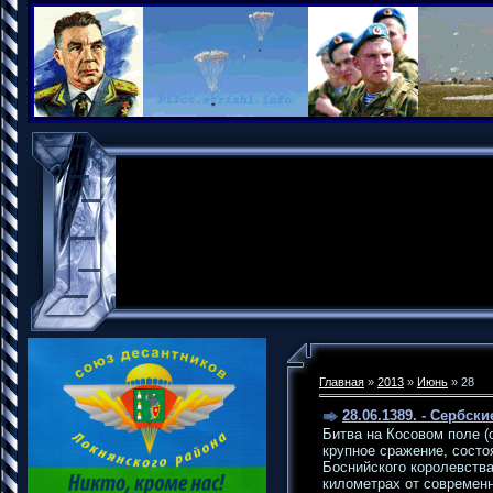
Главная
»
2013
»
Июнь
»
28
28.06.1389. - Сербс
Битва на Косовом поле (
крупное сражение, сост
Боснийского королевства
километрах от современ