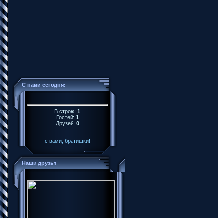
С нами сегодня:
В строю:
1
Гостей:
1
Друзей:
0
с вами, братишки!
Наши друзья