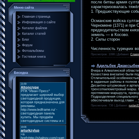
после битвы армия султ
характеризовалась тяжёл
Меню сайта
1. Предшествующие соб
Главная страница
Османские войска султан
Информация о сайте
Черномене (1371) и при 
Каталог файлов
предводительством княз
Каталог статей
земель — в Косово.
2. Силы сторон
Блог
Форум
Численность турецких в
Фотоальбомы
Просмотров: 1098 | Добавил:
Славя
Гостевая книга
Адильбек Джаксыбек
Вчера в Алматинской области
Беседка
Казахстана внезапно были по
Отличительной особенностью
в заданные районы в полном 
Десантно-штурмовые и артилл
трехсоткилометровый марш. 
протяжении маршрута, провод
Подразделения специального 
обеспечивали выход главн
...
Просмотров: 736 | Добавил:
ruslan3