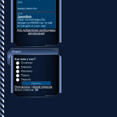
Для добавления необходима
авторизация
Опрос
Как вам у нас?
Отлично
Хорошо
Неплохо
Плохо
Ужасно
Результаты
|
Архив опросов
Всего ответов:
59