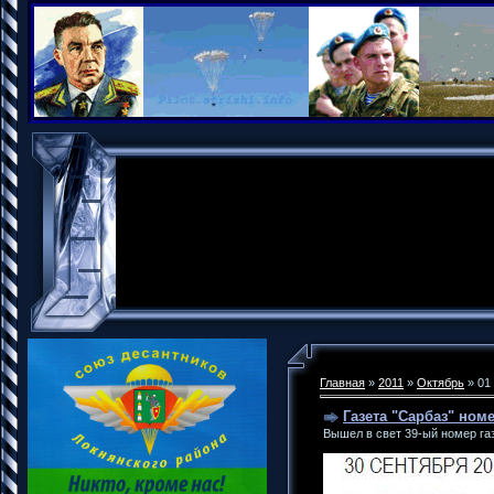
Главная
»
2011
»
Октябрь
»
01
Газета "Сарбаз" номе
Вышел в свет 39-ый номер га