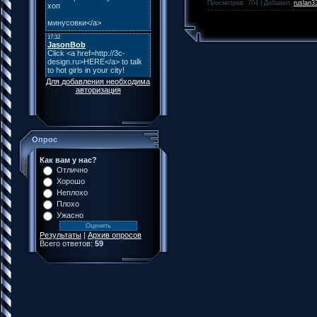
Просмотров: 704 | Добавил:
ruslan3
Для добавления необходима
авторизация
Опрос
Как вам у нас?
Отлично
Хорошо
Неплохо
Плохо
Ужасно
Результаты
|
Архив опросов
Всего ответов:
59