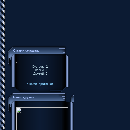
С нами сегодня:
В строю:
1
Гостей:
1
Друзей:
0
с вами, братишки!
Наши друзья