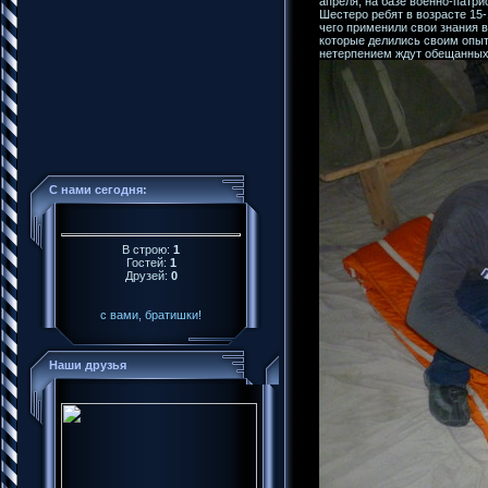
апреля, на базе военно-патри
Шестеро ребят в возрасте 15-
чего применили свои знания 
которые делились своим опыт
нетерпением ждут обещанных
С нами сегодня:
В строю:
1
Гостей:
1
Друзей:
0
с вами, братишки!
Наши друзья