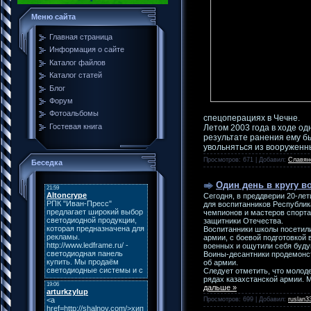
Меню сайта
Главная страница
Информация о сайте
Каталог файлов
Каталог статей
Блог
Форум
Фотоальбомы
спецоперациях в Чечне.
Гостевая книга
Летом 2003 года в ходе од
результате ранения ему б
увольняться из вооруженн
Просмотров: 671 | Добавил:
Славян
Беседка
Один день в кругу в
Сегодня, в преддверии 20-ле
для воспитанников Республик
чемпионов и мастеров спорта,
защитники Отечества.
Воспитанники школы посетили
армии, с боевой подготовкой 
военных и ощутили себя буд
Воины-десантники продемонст
об армии.
Следует отметить, что моло
рядах казахстанской армии. 
дальше »
Просмотров: 699 | Добавил:
ruslan3