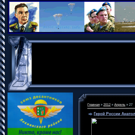
Главная
»
2012
»
Апрель
»
27
Герой России Анатол