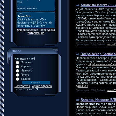
Анонс по ближайшим
27,28,29 апреля 2012 года в
Вооруженных Сил Республики 
выступления барда и поэта А
«ВИВАТ, Казахстан!» Алматы 2
члена Союза десантников Каз
Аскар Сагнаев выступит пере
десантно-штурмовых бригада
Для добавления необходима
- Капшагай дата проведения м
авторизация
- Талдыкорган дата проведени
- Алматы дата проведения мер
Мероприятия проводятся сог
Просмотров: 740 | Добавил:
ruslan3
Опрос
Вчера Аскар Сагнае
Первая встреча Аскара с де
Как вам у нас?
"Традиции десантников", сос
Отлично
адресу -
http://desantura.ru/n
Хорошо
Вчера проводили нашего бард
Талдыкорганской и Алматинс
Неплохо
Что-либо торжественное не п
Плохо
на ж/д вокзале Астаны собрал
Ужасно
(Андрей Шацких), Союза деса
Кобелев), Союза ветеранов В
дальше »
Результаты
|
Архив опросов
Всего ответов:
59
Просмотров: 808 | Добавил:
ruslan3
Балхаш. Новости ВП
Возрождение мечты о небе
После закрытия Балхашского 
в небо, почувствовать голов
парашютного спорта. Но по о