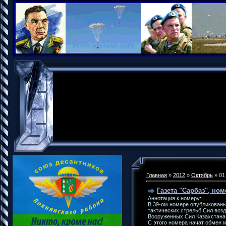
Главная
»
2012
»
Октябрь
»
01
Газета "Сарбаз", номе
Аннотация к номеру:
В 39-ом номере опубликованы
тактических стрельб Сил во
Вооруженных Сил Казахстана 
С этого номера начат обмен 