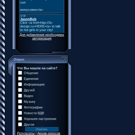
Для добавления необходима
авторизация
Опрос
Что Вы нашли на сайте?
Общение
Единение
Информацию
Друзей
Видео
Музыку
Фотографии
Новости ВДВ
Хорошее настроение
Другое
Результаты
|
Архив опросов