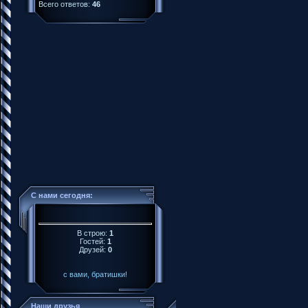
Всего ответов:
46
С нами сегодня:
В строю:
1
Гостей:
1
Друзей:
0
с вами, братишки!
Наши друзья