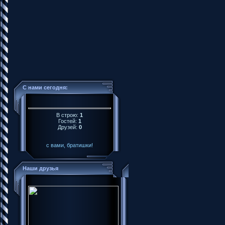
С нами сегодня:
В строю:
1
Гостей:
1
Друзей:
0
с вами, братишки!
Наши друзья