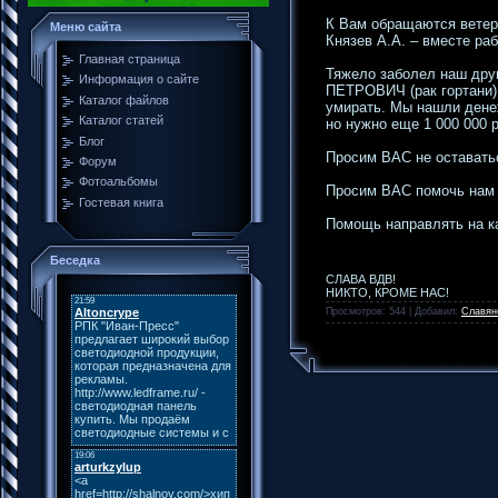
К Вам обращаются ветера
Меню сайта
Князев А.А. – вместе ра
Главная страница
Тяжело заболел наш др
Информация о сайте
ПЕТРОВИЧ (рак гортани),
Каталог файлов
умирать. Мы нашли денеж
Каталог статей
но нужно еще 1 000 000 р
Блог
Просим ВАС не оставатьс
Форум
Фотоальбомы
Просим ВАС помочь на
Гостевая книга
Помощь направлять на ка
Беседка
СЛАВА ВДВ!
НИКТО, КРОМЕ НАС!
Просмотров: 544 | Добавил:
Славян