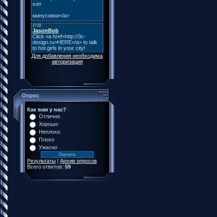
Для добавления необходима
авторизация
Опрос
Как вам у нас?
Отлично
Хорошо
Неплохо
Плохо
Ужасно
Результаты
|
Архив опросов
Всего ответов:
59