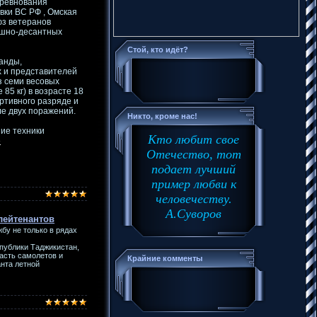
оревнования
вки ВС РФ , Омская
юз ветеранов
ушно-десантных
Стой, кто идёт?
анды,
 и представителей
з семи весовых
ше 85 кг) в возрасте 18
ртивного разряде и
е двух поражений.
Никто, кроме нас!
ие техники
Кто любит свое
»
Отечество, тот
подает лучший
пример любви к
человечеству.
А.Суворов
лейтенантов
бу не только в рядах
спублики Таджикистан,
асть самолетов и
Крайние комменты
анта летной