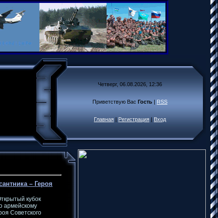
Четверг, 06.08.2026, 12:36
Приветствую Вас
Гость
|
RSS
Главная
|
Регистрация
|
Вход
антника – Героя
 Открытый кубок
о армейскому
роя Советского