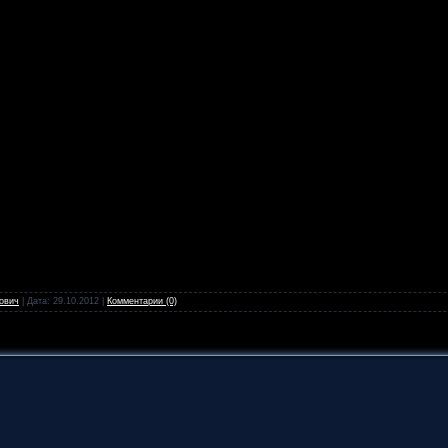
ович
| Дата:
29.10.2012
|
Комментарии (0)