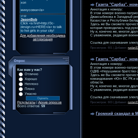
Газета "Сарбаз", номе
Аннотация к номеру:
В этом номере военно-патрио
Джаксыбекова в Западный рег
Казахстан и Республики Бела
Здесь же Вы сможете прочест
которая проводилась под рук
Ну и, конечно же, многое друг
С уважением, редакция военн
Для добавления необходима
авторизация
Ссылка для скачивания элект
Просмотров: 601 | Добавил:
ruslan3
Газета "Сарбаз", номе
Опрос
Аннотация к номеру:
В этом номере военно-патрио
Как вам у нас?
ОДКБ «Нерушимое братство-20
Отлично
Здесь же Вы сможете прочест
командования «Юг» ВС РК и о
Хорошо
области.
Неплохо
Ну и, конечно же, многое друг
Плохо
С уважением, редакция военн
Ужасно
Ссылка для скачивания элект
Результаты
|
Архив опросов
Просмотров: 603 | Добавил:
ruslan3
Всего ответов:
59
Громкий скандал в 