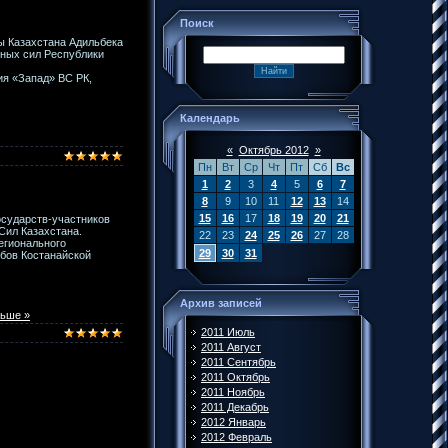
Поиск
ы Казахстана Адильбека
нных сил Республики
ия «Запад» ВС РК,
Календарь
«
Октябрь 2012
»
Пн
Вт
Ср
Чт
Пт
Сб
Вс
1
2
3
4
5
6
7
8
9
10
11
12
13
14
15
16
17
18
19
20
21
осударств-участников
Сил Казахстана.
22
23
24
25
26
27
28
егионального
29
30
31
бов Костанайской
Архив записей
льше »
2011 Июль
2011 Август
2011 Сентябрь
2011 Октябрь
2011 Ноябрь
2011 Декабрь
2012 Январь
2012 Февраль