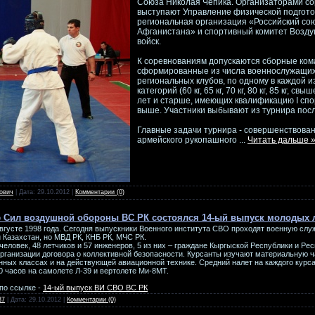
Союза Николая Чепика. Организаторами с
выступают Управление физической подгото
региональная организация «Российский со
Афганистана» и спортивный комитет Возд
войск.
К соревнованиям допускаются сборные ком
сформированные из числа военнослужащих
региональных клубов, по одному в каждой и
категорий (60 кг, 65 кг, 70 кг, 80 кг, 85 кг, свы
лет и старше, имеющих квалификацию I спо
выше. Участники выбывают из турнира посл
Главные задачи турнира - совершенствован
армейского рукопашного
...
Читать дальше 
ович
| Дата:
29.10.2012
|
Комментарии (0)
е Сил воздушной обороны ВС РК состоялся 14-ый выпуск молодых 
вгусте 1998 года. Сегодня выпускники Военного института СВО проходят военную служ
Казахстан, но МВД РК, КНБ РК, МЧС РК.
 человек, 48 летчиков и 57 инженеров, 5 из них – граждане Кыргыской Республики и Ре
ганизации договора о коллективной безопасности. Курсанты изучают материальную ч
нных классах и на действующей авиационной технике. Средний налет на каждого курс
0 часов на самолете Л-39 и вертолете Ми-8МТ.
по ссылке -
14-ый выпуск ВИ СВО ВС РК
37
| Дата:
29.10.2012
|
Комментарии (0)