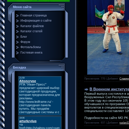
Меню сайта
Главная страница
Информация о сайте
Каталог файлов
Каталог статей
Блог
Форум
Фотоальбомы
Гостевая книга
Беседка
Просмотров: 770 | Добавил:
Славян
В Военном институт
Первый выпуск состоялся в а
Вооруженных Сил Республики 
В этом году вуз окончили 105
обучавшихся по программе Ор
вертолетов в специализирова
специальности составляет 12
Подробности на сайте МО РК 
Просмотров: 937 | Добавил:
ruslan3