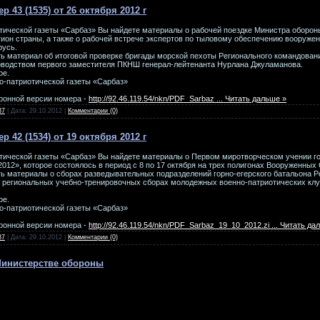
р 43 (1535) от 26 октября 2012 г
тической газеты «Сарбаз» Вы найдете материалы о рабочей поездке Министра оборон
ион страны, а также о рабочей встрече экспертов по тыловому обеспечению вооруже
русь.
ь материал об итоговой проверке бригады морской пехоты Регионального командован
оводством первого заместителя ПКНШ генерал-лейтенанта Нурлана Джуламанова.
ое.
о-патриотической газеты «Сарбаз»
ронной версии номера -
http://92.46.119.54/nkn/PDF_Sarbaz
...
Читать дальше »
37
| Дата:
29.10.2012
|
Комментарии (0)
р 42 (1534) от 19 октября 2012 г
тической газеты «Сарбаз» Вы найдете материалы о Первом миротворческом учении г
12», которое состоялось в период с 8 по 17 октября на трех полигонах Вооруженных 
ь материалы о сборах разведывательных подразделений горно-егерского батальона Р
 региональных учебно-тренировочных сборах молодежных военно-патриотических клу
ое.
о-патриотической газеты «Сарбаз»
ронной версии номера -
http://92.46.119.54/nkn/PDF_Sarbaz_19_10_2012.zi
...
Читать да
37
| Дата:
29.10.2012
|
Комментарии (0)
Министерстве обороны