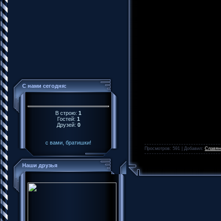
С нами сегодня:
В строю:
1
Гостей:
1
Друзей:
0
с вами, братишки!
Просмотров: 591 | Добавил:
Славян
Наши друзья