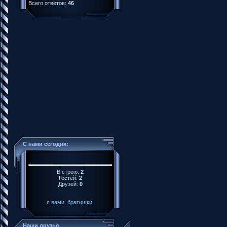
Всего ответов:
46
С нами сегодня:
В строю:
2
Гостей:
2
Друзей:
0
с вами, братишки!
Наши друзья