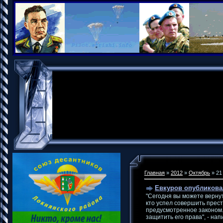
Главная
»
2012
»
Октябрь
»
21
Евкуров опубликова
"Сегодня вы можете вернут
кто успел совершить прес
предусмотренное законом..
защитить его права", - на