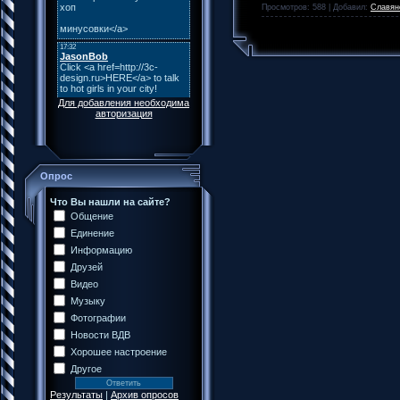
Просмотров: 588 | Добавил:
Славян
Для добавления необходима
авторизация
Опрос
Что Вы нашли на сайте?
Общение
Единение
Информацию
Друзей
Видео
Музыку
Фотографии
Новости ВДВ
Хорошее настроение
Другое
Результаты
|
Архив опросов