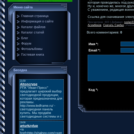
которая проводилась под рук
Ну и, конечно же, многое друг
Меню сайта
С уважением, редакция военн
Главная страница
Ссылка для скачивания элект
Информация о сайте
Просмотров
: 603 |
Добавил
:
ruslan3
Асембеков
,
Скачать Сарбаз
|
Рейти
Каталог файлов
Всего комментариев
:
0
Каталог статей
Блог
Форум
Имя *:
Фотоальбомы
Email *:
Гостевая книга
Беседка
Код *: