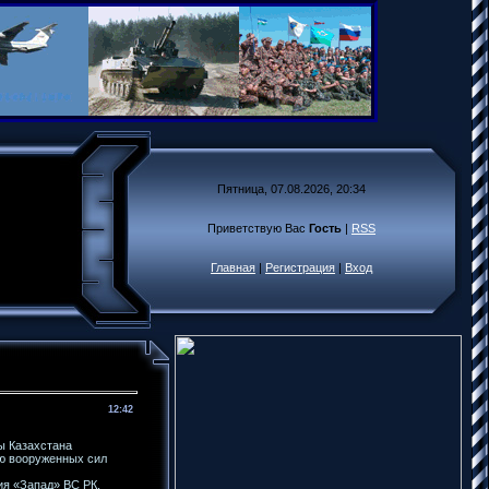
Пятница, 07.08.2026, 20:34
Приветствую Вас
Гость
|
RSS
Главная
|
Регистрация
|
Вход
12:42
ы Казахстана
ию вооруженных сил
ия «Запад» ВС РК,