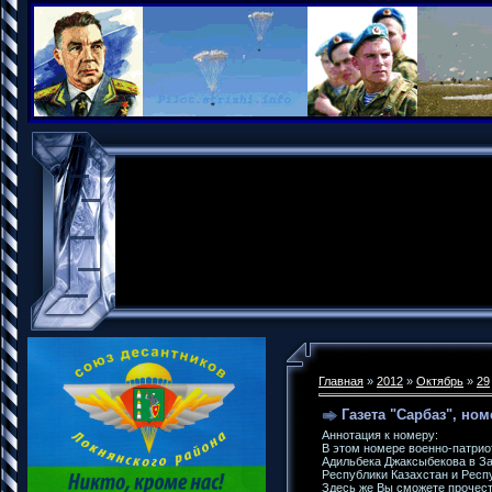
Главная
»
2012
»
Октябрь
»
29
Газета "Сарбаз", номе
Аннотация к номеру:
В этом номере военно-патрио
Адильбека Джаксыбекова в За
Республики Казахстан и Респ
Здесь же Вы сможете прочест