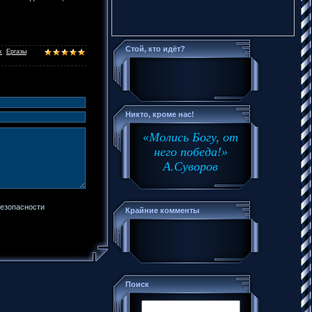
Стой, кто идёт?
х
,
Ергазы
Никто, кроме нас!
«Молись Богу, от
него победа!»
А.Суворов
Крайние комменты
Поиск