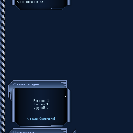
Всего ответов:
46
С нами сегодня:
В строю:
1
Гостей:
1
Друзей:
0
с вами, братишки!
Наши друзья