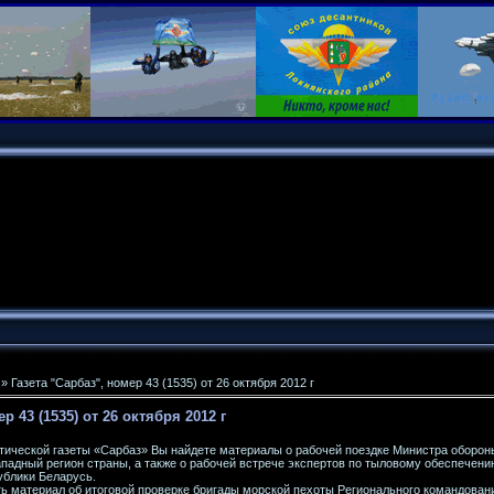
» Газета "Сарбаз", номер 43 (1535) от 26 октября 2012 г
р 43 (1535) от 26 октября 2012 г
тической газеты «Сарбаз» Вы найдете материалы о рабочей поездке Министра оборон
падный регион страны, а также о рабочей встрече экспертов по тыловому обеспечен
ублики Беларусь.
ь материал об итоговой проверке бригады морской пехоты Регионального командован