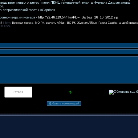
оводством первого заместителя ПКНШ генерал-лейтенанта Нурлана Джуламанова.
ое.
о-патриотической газеты «Сарбаз»
ронной версии номера -
http://92.46.119.54/nkn/PDF_Sarbaz_26_10_2012.zip
37
|
Теги
:
Военная пресса
,
МО РК
,
скачать Айбын
,
ВС РК
,
Журнал Айбын
,
Газета Сарбаз
,
андрей шацки
нг
:
5.0
/
1