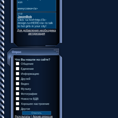
Для добавления необходима
авторизация
Опрос
Что Вы нашли на сайте?
Общение
Единение
Информацию
Друзей
Видео
Музыку
Фотографии
Новости ВДВ
Хорошее настроение
Другое
Результаты
|
Архив опросов