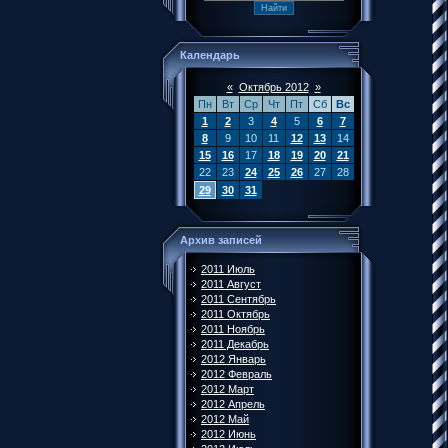
Календарь
«
Октябрь 2012
»
Пн
Вт
Ср
Чт
Пт
Сб
Вс
1
2
3
4
5
6
7
8
9
10
11
12
13
14
15
16
17
18
19
20
21
22
23
24
25
26
27
28
29
30
31
Архив записей
2011 Июль
2011 Август
2011 Сентябрь
2011 Октябрь
2011 Ноябрь
2011 Декабрь
2012 Январь
2012 Февраль
2012 Март
2012 Апрель
2012 Май
2012 Июнь