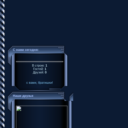
С нами сегодня:
В строю:
1
Гостей:
1
Друзей:
0
с вами, братишки!
Наши друзья