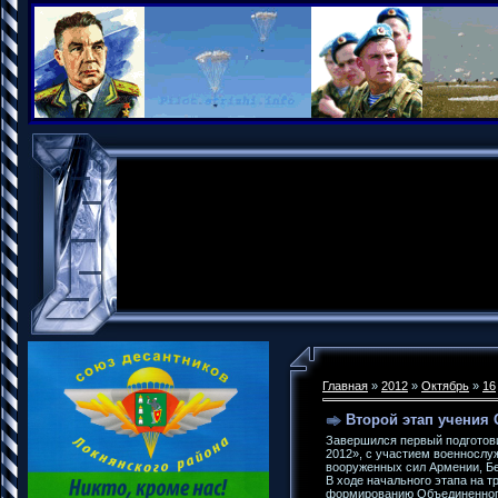
Главная
»
2012
»
Октябрь
»
16
Второй этап учения 
Завершился первый подготов
2012», с участием военнослу
вооруженных сил Армении, Бел
В ходе начального этапа на 
формированию Объединенного