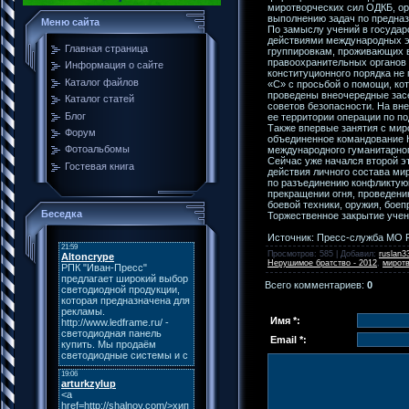
миротворческих сил ОДКБ, ор
выполнению задач по предна
Меню сайта
По замыслу учений в государ
действиями международных э
Главная страница
группировкам, проживающих в
правоохранительных органов 
Информация о сайте
конституционного порядка не
Каталог файлов
«С» с просьбой о помощи, ко
проведены внеочередные засе
Каталог статей
советов безопасности. На вн
Блог
ее территории операции по 
Также впервые занятия с мир
Форум
объединенное командование К
Фотоальбомы
международного гуманитарног
Сейчас уже начался второй э
Гостевая книга
действия личного состава мир
по разъединению конфликтую
прекращении огня, проведени
боевой техники, оружия, боеп
Беседка
Торжественное закрытие учен
Источник: Пресс-служба МО 
Просмотров
: 585 |
Добавил
:
ruslan3
Нерушимое братство - 2012
,
миротв
Всего комментариев
:
0
Имя *:
Email *: