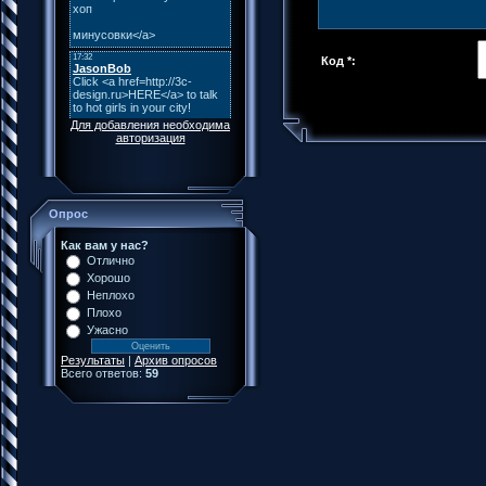
Код *:
Для добавления необходима
авторизация
Опрос
Как вам у нас?
Отлично
Хорошо
Неплохо
Плохо
Ужасно
Результаты
|
Архив опросов
Всего ответов:
59