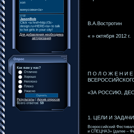
В.А.Востротин
Для добавления необходима
« » октября 2012 г.
авторизация
Опрос
Как вам у нас?
Отлично
П О Л О Ж Е Н И Е
Хорошо
ВСЕРОССИЙСКОГО
Неплохо
Плохо
Ужасно
«ЗА РОССИЮ, ДЕС
Результаты
|
Архив опросов
Всего ответов:
59
1. ЦЕЛИ И ЗАДАЧ
Всероссийский Фестива
и СПЕЦНАЗ» (далее – Фе