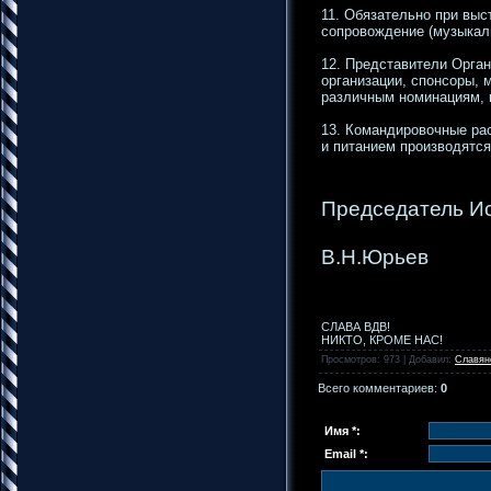
11. Обязательно при выс
сопровождение (музыкал
12. Представители Орга
организации, спонсоры, 
различным номинациям, 
13. Командировочные ра
и питанием производятся
Председатель Ис
В.Н.Юрьев
СЛАВА ВДВ!
НИКТО, КРОМЕ НАС!
Просмотров
: 973 |
Добавил
:
Славян
Всего комментариев
:
0
Имя *:
Email *: