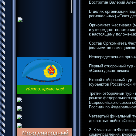
Востротин Валерий Алек
В целях организации под
региональных) «Союз де
Оргкомитет Фестиваля (
и утверждает положение
к настоящему положению
Состав Оргкомитета Фес
(количество помощников
Непосредственная органи
Первый отборочный тур -
«Союза десантников».
Второй отборочный тур -
(субъектов Российской Ф
Третий отборочный тур -
рамках федерального ок
Всероссийского союза о
России» по Федеральном
Четвертый финальный ту
десантных войск «Союза
2. К участию в Фестивал
самоуправления, руково