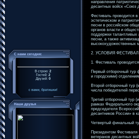
направления патриотиче
десантных войск «Союз 
Фестиваль проводится в 
эстетическом и патриоти
песни в российском общ
органов власти и общест
поддержки талантливых 
песни, а также активиза
высокохудожественных м
2. УСЛОВИЯ ФЕСТИВАЛ
С нами сегодня:
1. Фестиваль проводится 
В строю:
2
Первый отборочный тур 
Гостей:
2
и городскими) отделения
Друзей:
0
Второй отборочный тур (
с вами, братишки!
числа победителей перво
Третий отборочный тур 
рамках Федерального окр
Наши друзья
председателя Всероссий
десантников России» в 
Четвертый финальный тур
Президентом Фестиваля 
ветеранов десантных вой