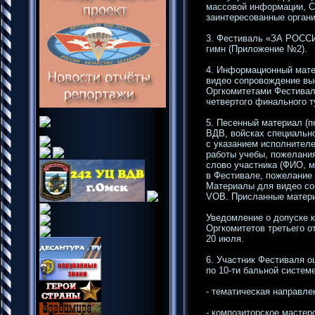
массовой информации, С
заинтересованные органи
3. Фестиваль «ЗА РОСС
гимн (Приложение №2).
4. Информационный матер
видео сопровождение выс
Оргкомитетами Фестиваля
четвертого финального т
5. Песенный материал (п
ВДВ, войсках специально
с указанием исполнителе
работы учебы, пожелани
слово участника (ФИО, м
в Фестивале, пожелание 
Материалы для видео со
VOB. Присланные матери
Уведомление о допуске 
Оргкомитетов третьего о
20 июля.
6. Участник Фестиваля 
по 10-ти бальной систе
- тематическая направле
- композиторское мастер