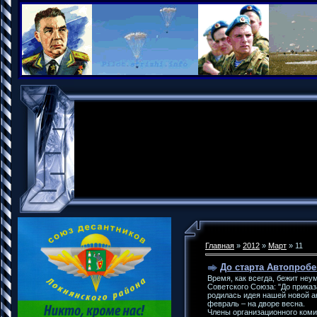
Главная
»
2012
»
Март
»
11
До старта Автопробег
Время, как всегда, бежит не
Советского Союза: "До приказ
родилась идея нашей новой ак
февраль – на дворе весна.
Члены организационного ком