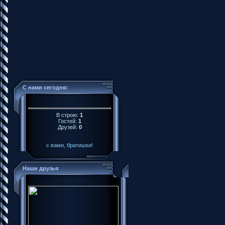
С нами сегодня:
В строю:
1
Гостей:
1
Друзей:
0
с вами, братишки!
Наши друзья