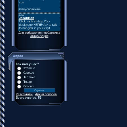
Для добавления необходима
авторизация
Опрос
Как вам у нас?
Отлично
Хорошо
Неплохо
Плохо
Ужасно
Результаты
|
Архив опросов
Всего ответов:
59